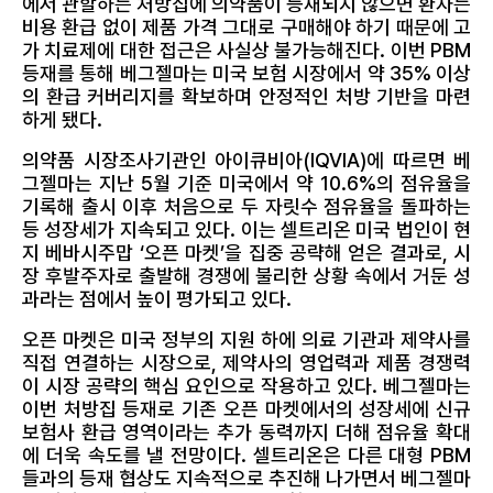
에서 관할하는 처방집에 의약품이 등재되지 않으면 환자는
비용 환급 없이 제품 가격 그대로 구매해야 하기 때문에 고
가 치료제에 대한 접근은 사실상 불가능해진다. 이번 PBM
등재를 통해 베그젤마는 미국 보험 시장에서 약 35% 이상
의 환급 커버리지를 확보하며 안정적인 처방 기반을 마련
하게 됐다.
의약품 시장조사기관인 아이큐비아(IQVIA)에 따르면 베
그젤마는 지난 5월 기준 미국에서 약 10.6%의 점유율을
기록해 출시 이후 처음으로 두 자릿수 점유율을 돌파하는
등 성장세가 지속되고 있다. 이는 셀트리온 미국 법인이 현
지 베바시주맙 ‘오픈 마켓’을 집중 공략해 얻은 결과로, 시
장 후발주자로 출발해 경쟁에 불리한 상황 속에서 거둔 성
과라는 점에서 높이 평가되고 있다.
오픈 마켓은 미국 정부의 지원 하에 의료 기관과 제약사를
직접 연결하는 시장으로, 제약사의 영업력과 제품 경쟁력
이 시장 공략의 핵심 요인으로 작용하고 있다. 베그젤마는
이번 처방집 등재로 기존 오픈 마켓에서의 성장세에 신규
보험사 환급 영역이라는 추가 동력까지 더해 점유율 확대
에 더욱 속도를 낼 전망이다. 셀트리온은 다른 대형 PBM
들과의 등재 협상도 지속적으로 추진해 나가면서 베그젤마