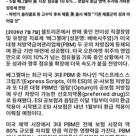
- 5월 베그젤마 美 시장 점유율 10.6%… 보험사 환급 영역 추가돼 가파른
성장세 전망
- 하반기 옴리클로 등 고수익 후속 제품 美 출시 예정 “기존 제품군의 성과 이
어갈 것”
셀트리온에서 판매 중인 전이성 직결장암
[2026년 7월 7일]
및 유방암 치료제 ‘베그젤마’(성분명: 베바시주맙)가 미국
대형 처방약급여관리업체(PBM) 두 곳의 처방집에 등재되
며 환급 기반 마련에 성공했다. 미국 오픈마켓 위주의 영업
만으로 이미 10%가 넘는 점유율을 기록 중인 상황에서 거
둔 성과라 향후 점유율 확장에 더욱 속도가 붙을 전망이다.
베그젤마는 최근 미국 3대 PBM 중 하나인 ‘익스프레스 스
크립츠’(Express Scripts, 이하 ESI)의 공·사보험 처방집
과 또 다른 대형 PBM인 ‘옵텀’(Optum)의 공보험 처방집
에 우선 처방이 가능한 선호의약품(preferred drug)으
로 등재됐다. ESI 공보험과 옵텀은 이달 1일부터 이미 환급
적용이 시작됐고 ESI 사보험은 내년 1월부터 환급 적용이
이뤄질 예정이다.
미국 제약 시장에서 3대 PBM은 전체 보험 시장의 약
80% 규모를 차지할 만큼 막강한 영향력을 가진다. PBM