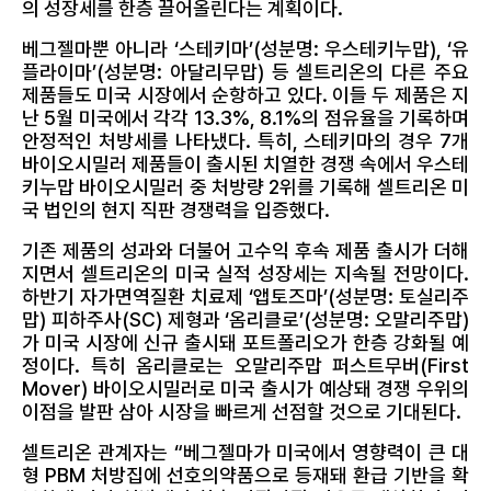
의 성장세를 한층 끌어올린다는 계획이다.
베그젤마뿐 아니라 ‘스테키마’(성분명: 우스테키누맙), ‘유
플라이마’(성분명: 아달리무맙) 등 셀트리온의 다른 주요
제품들도 미국 시장에서 순항하고 있다. 이들 두 제품은 지
난 5월 미국에서 각각 13.3%, 8.1%의 점유율을 기록하며
안정적인 처방세를 나타냈다. 특히, 스테키마의 경우 7개
바이오시밀러 제품들이 출시된 치열한 경쟁 속에서 우스테
키누맙 바이오시밀러 중 처방량 2위를 기록해 셀트리온 미
국 법인의 현지 직판 경쟁력을 입증했다.
기존 제품의 성과와 더불어 고수익 후속 제품 출시가 더해
지면서 셀트리온의 미국 실적 성장세는 지속될 전망이다.
하반기 자가면역질환 치료제 ‘앱토즈마’(성분명: 토실리주
맙) 피하주사(SC) 제형과 ‘옴리클로’(성분명: 오말리주맙)
가 미국 시장에 신규 출시돼 포트폴리오가 한층 강화될 예
정이다. 특히 옴리클로는 오말리주맙 퍼스트무버(First
Mover) 바이오시밀러로 미국 출시가 예상돼 경쟁 우위의
이점을 발판 삼아 시장을 빠르게 선점할 것으로 기대된다.
셀트리온 관계자는 “베그젤마가 미국에서 영향력이 큰 대
형 PBM 처방집에 선호의약품으로 등재돼 환급 기반을 확