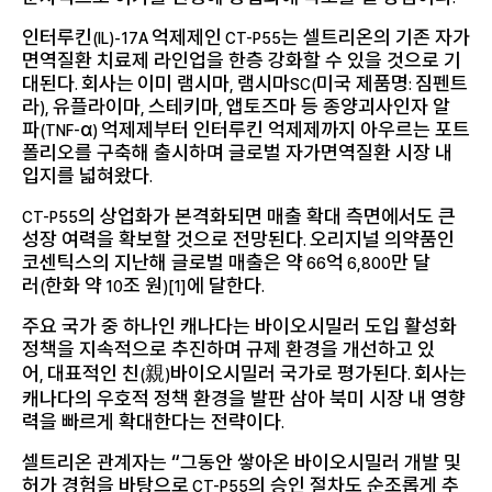
인터루킨
억제제인
는 셀트리온의 기존 자가
(IL)-17A
CT-P55
면역질환 치료제 라인업을 한층 강화할 수 있을 것으로 기
대된다
회사는
이미 램시마
램시마
미국 제품명
짐펜트
.
,
SC(
:
라
유플라이마
스테키마
앱토즈마 등 종양괴사인자 알
),
,
,
파
α
억제제부터 인터루킨 억제제까지 아우르는 포트
(TNF-
)
폴리오를 구축해 출시하며 글로벌 자가면역질환 시장 내
입지를 넓혀왔다
.
의 상업화가 본격화되면 매출 확대 측면에서도 큰
CT-P55
성장 여력을 확보할 것으로 전망된다
오리지널 의약품인
.
코센틱스의 지난해 글로벌 매출은 약
억
만 달
66
6,800
러
한화 약
조 원
에 달한다
(
10
)
[1]
.
주요 국가 중 하나인 캐나다는 바이오시밀러 도입 활성화
정책을 지속적으로 추진하며 규제 환경을 개선하고 있
어
대표적인 친
親
바이오시밀러 국가로 평가된다
회사는
,
(
)
.
캐나다의 우호적 정책 환경을 발판 삼아 북미 시장 내 영향
력을 빠르게 확대한다는 전략이다
.
셀트리온 관계자는 “그동안 쌓아온 바이오시밀러 개발 및
허가 경험을 바탕으로
의 승인 절차도 순조롭게 추
CT-P55