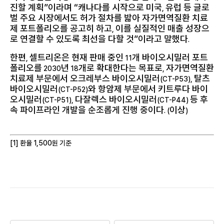
진할 계획”이라며 “캐나다를 시작으로 미국
유럽 등 글로
,
벌 주요 시장에서도 허가 절차를 밟아 자가면역질환 치료
제 포트폴리오를 공고히 하고
이를 실질적인 매출 성장으
,
로 연결할 수 있도록 최선을 다할 것”이라고 말했다
.
한편
셀트리온은 현재 판매 중인
개 바이오시밀러 포트
,
11
폴리오를
년
개로 확대한다는 목표로
자가면역질환
2030
18
,
치료제 부문에서 오크레부스 바이오시밀러
탈츠
(CT-P53),
바이오시밀러
와 항암제 부문에서 키트루다 바이
(CT-P52)
오시밀러
다잘렉스 바이오시밀러
등 후
(CT-P51),
(CT-P44)
속 파이프라인 개발을 순조롭게 진행 중이다
이상
. (
)
[1]
환율
1,500
원 기준