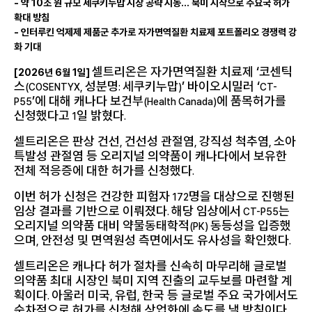
-
약
10
조 원 규모 세쿠키누맙 시장 공략 시동… 북미 시작으로 주요국 허가
확대 방침
-
인터루킨 억제제 제품군 추가로 자가면역질환 치료제 포트폴리오 경쟁력 강
화 기대
셀트리온은 자가면역질환 치료제 ‘코센틱
[2026
년
6
월
1
일
]
스
성분명
세쿠키누맙
’ 바이오시밀러 ‘
(COSENTYX,
:
)
CT-
’에 대해 캐나다 보건부
에 품목허가를
P55
(Health Canada)
신청했다고
일 밝혔다
1
.
셀트리온은 판상 건선
건선성 관절염
강직성 척추염
소아
,
,
,
특발성 관절염 등 오리지널 의약품이 캐나다에서 보유한
전체 적응증에 대한 허가를 신청했다
.
이번 허가 신청은 건강한 피험자
명을 대상으로 진행된
172
임상 결과를 기반으로 이뤄졌다
해당 임상에서
는
.
CT-P55
오리지널 의약품 대비 약물동태학적
동등성을 입증했
(PK)
으며
안전성 및 면역원성 측면에서도 유사성을 확인했다
,
.
셀트리온은 캐나다 허가 절차를 신속히 마무리해 글로벌
의약품 최대 시장인 북미 지역 진출의 교두보를 마련할 계
획이다
아울러 미국
유럽
한국 등 글로벌 주요 국가에서도
.
,
,
순차적으로 허가를 신청해 상업화에 속도를 낼 방침이다
.