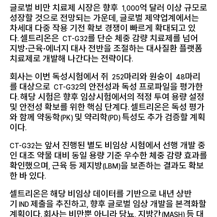
글로벌 비만 치료제 시장은 향후
억 달러 이상 규모로
1,000
성장할 것으로 전망되는 가운데
글로벌 제약업계에서는
,
차세대 다중 작용 기전 확보 경쟁이 빠르게 확대되고 있
다
셀트리온은
를 단순 체중 감량 치료제를 넘어
.
CT-G32
지방·근육·에너지 대사 전반을 조절하는 대사질환 플랫폼
치료제로 개발해 나간다는 전략이다
.
회사는 이번 독성시험에서 쥐
마리와 원숭이
마리
252
48
를 대상으로
의 안전성과 독성 프로파일을 평가한
CT-G32
다
해당 시험은 향후 임상시험에서의 적정 투여 용량 설정
.
및 안전성 확보를 위한 핵심 단계다
셀트리온은 독성 평가
.
와 함께 약동학
및 약리학
특성도 추가 검증할 계획
(PK)
(PD)
이다
.
는 앞서 진행된 별도 비임상 시험에서 선행 개발 중
CT-G32
인 대조 약물 대비 동일 용량 기준 우수한 체중 감량 효과를
확인했으며
근육 등 제지방
을 보존하는 결과도 확보
,
(LBM)
한 바 있다
.
셀트리온은 해당 비임상 데이터를 기반으로 내년 상반
기
제출을 추진하고
향후 글로벌 임상 개발을 본격화할
IND
,
계획이다
회사는 비만뿐 아니라 당뇨
지방간
등 대
.
,
(MASH)