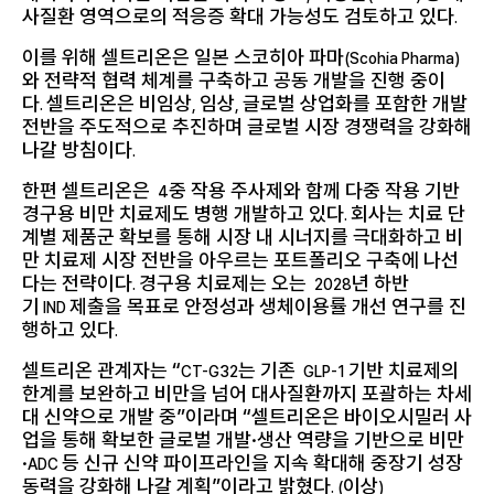
사질환 영역으로의 적응증 확대 가능성도 검토하고 있다
.
이를 위해 셀트리온은 일본 스코히아 파마
(Scohia Pharma)
와 전략적 협력 체계를 구축하고 공동 개발을 진행 중이
다
셀트리온은 비임상
임상
글로벌 상업화를 포함한 개발
.
,
,
전반을 주도적으로 추진하며 글로벌 시장 경쟁력을 강화해
나갈 방침이다
.
한편 셀트리온은
중 작용 주사제와 함께 다중 작용 기반
4
경구용 비만 치료제도 병행 개발하고 있다
회사는 치료 단
.
계별 제품군 확보를 통해 시장 내 시너지를 극대화하고 비
만 치료제 시장 전반을 아우르는 포트폴리오 구축에 나선
다는 전략이다
경구용 치료제는 오는
년 하반
.
2028
기
제출을 목표로 안정성과 생체이용률 개선 연구를 진
IND
행하고 있다
.
셀트리온 관계자는 “
는 기존
기반 치료제의
CT-G32
GLP-1
한계를 보완하고 비만을 넘어 대사질환까지 포괄하는 차세
대 신약으로 개발 중”이라며 “셀트리온은 바이오시밀러 사
업을 통해 확보한 글로벌 개발·생산 역량을 기반으로 비만
·
등 신규 신약 파이프라인을 지속 확대해 중장기 성장
ADC
동력을 강화해 나갈 계획”이라고 밝혔다
이상
. (
)