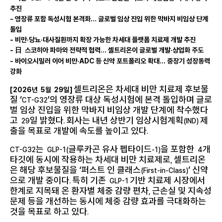
추진
-
영장류 포함 독성시험 본격화… 글로벌 임상 진입 위한 막바지 비임상 단계
돌입
-
비만·당뇨·대사질환까지 확장 가능한 차세대 플랫폼 치료제 개발 추진
-
日
스코히아 파마와 전략적 협력… 셀트리온이 글로벌 개발·상업화 주도
-
바이오시밀러 이어 비만·
ADC
등 신약 포트폴리오 확대… 중장기 성장동력
강화
셀트리온은 차세대 비만 치료제 후보물
[2026
년
5
월
29
일
]
질 ‘
’의 영장류 대상 독성시험에 본격 돌입하며 글로
CT-G32
벌 임상 진입을 위한 막바지 비임상 개발 단계에 착수했다
고
일 밝혔다
회사는 내년 상반기 임상시험계획
제
29
.
(IND)
출을 목표로 개발에 속도를 높이고 있다
.
는
글루카곤 유사 펩타이드
을 포함한
개
CT-G32
GLP-1(
-1)
4
타깃에 동시에 작용하는 차세대 비만 치료제로
셀트리온
,
은 해당 후보물질을 ‘퍼스트 인 클래스
’ 신약
(First-in-Class)
으로 개발 중이다
특히 기존
기반 치료제 시장에서
.
GLP-1
한계로 지목돼 온 환자별 체중 감량 편차
근손실 및 지속성
,
문제 등을 개선하는 동시에 체중 감량 효과를 극대화하는
것을 목표로 하고 있다
.