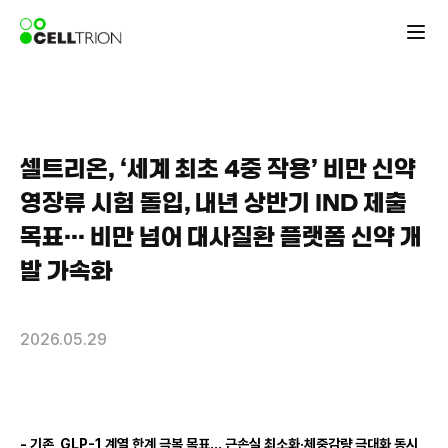
셀트리온, ‘세계 최초 4중 작용’ 비만 신약
영장류 시험 돌입, 내년 상반기 IND 제출
목표… 비만 넘어 대사질환 플랫폼 신약 개
발 가속화
2026.05.29
-
기존
GLP-1
계열 한계 극복 목표… 근손실 최소화·체중감량 극대화 동시