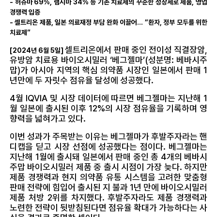
- 허쥬마 69%, 램시마 34% 등 기존 치료제의 꾸준한 성장세로 제품, 영업
경쟁력 입증
- 셀트리온 제품, 일본 의료재정 부담 완화 이끌어… “환자, 정부 모두를 위한
치료제”
셀트리온에서 판매 중인 전이성 직결장암,
[2024년 6월 5일]
유방암 치료용 바이오시밀러 ‘베그젤마’(성분명: 베바시주
맙)가 아시아 지역의 핵심 의약품 시장인 일본에서 판매 1
년만에 두 자릿수 점유율 달성에 성공했다.
4월 IQVIA 및 시장 데이터에 따르면 베그젤마는 지난해 1
월 일본에 출시된 이후 12%의 시장 점유율을 기록하며 영
향력을 넓혀가고 있다.
이번 성과가 주목받는 이유는 베그젤마가 후발주자라는 핸
디캡을 딛고 시장 선점에 성공했다는 점이다. 베그젤마는
지난해 1월에 출시돼 일본에서 판매 중인 총 4개의 베바시
주맙 바이오시밀러 제품 중 출시 시점이 가장 늦다. 하지만
제품 경쟁력과 현지 의약품 유통 시스템을 고려한 맞춤형
판매 전략에 힘입어 출시된 지 불과 1년 만에 바이오시밀러
제품 처방 2위를 차지했다. 후발주자라도 제품 경쟁력과
노련한 전략이 뒷받침된다면 점유율 확대가 가능하다는 사