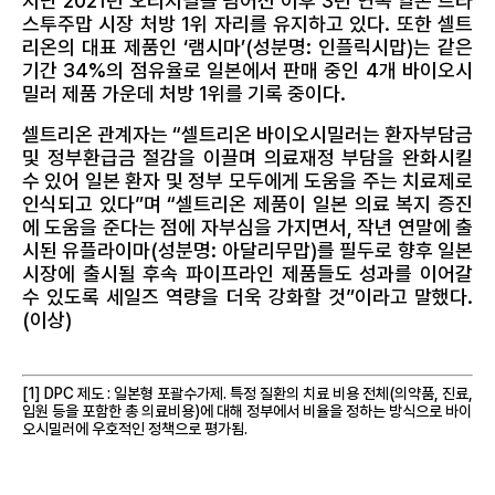
지난 2021년 오리지널을 넘어선 이후 3년 연속 일본 트라
스투주맙 시장 처방 1위 자리를 유지하고 있다. 또한 셀트
리온의 대표 제품인 ‘램시마’(성분명: 인플릭시맙)는 같은
기간 34%의 점유율로 일본에서 판매 중인 4개 바이오시
밀러 제품 가운데 처방 1위를 기록 중이다.
셀트리온 관계자는 “셀트리온 바이오시밀러는 환자부담금
및 정부환급금 절감을 이끌며 의료재정 부담을 완화시킬
수 있어 일본 환자 및 정부 모두에게 도움을 주는 치료제로
인식되고 있다”며 “셀트리온 제품이 일본 의료 복지 증진
에 도움을 준다는 점에 자부심을 가지면서, 작년 연말에 출
시된 유플라이마(성분명: 아달리무맙)를 필두로 향후 일본
시장에 출시될 후속 파이프라인 제품들도 성과를 이어갈
수 있도록 세일즈 역량을 더욱 강화할 것”이라고 말했다.
(이상)
[1] DPC 제도 : 일본형 포괄수가제. 특정 질환의 치료 비용 전체(의약품, 진료,
입원 등을 포함한 총 의료비용)에 대해 정부에서 비율을 정하는 방식으로 바이
오시밀러에 우호적인 정책으로 평가됨.