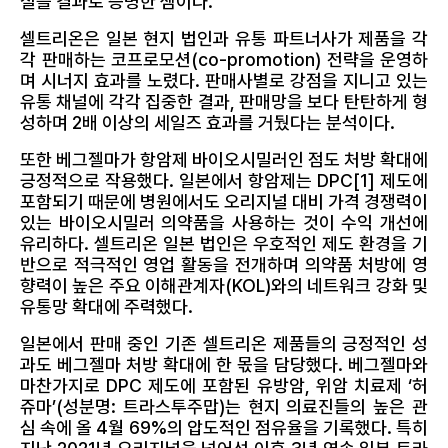
실을 결과로 증명한 셈이다.
셀트리온은 일본 현지 법인과 유통 파트너사가 제품을 각
각 판매하는 코프로모션(co-promotion) 전략을 운영하
며 시너지 효과를 노렸다. 판매사별로 강점을 지니고 있는
유통 채널에 각각 집중한 결과, 판매망을 보다 탄탄하게 형
성하며 2배 이상의 세일즈 효과를 거뒀다는 분석이다.
또한 베그젤마가 항암제 바이오시밀러인 점도 처방 확대에
긍정적으로 작용했다. 일본에서 항암제는 DPC[1] 제도에
포함되기 때문에 병원에서도 오리지널 대비 가격 경쟁력이
있는 바이오시밀러 의약품을 사용하는 것이 수익 개선에
유리하다. 셀트리온 일본 법인은 우호적인 제도 환경을 기
반으로 적극적인 영업 활동을 전개하며 의약품 처방에 영
향력이 높은 주요 이해관계자(KOL)와의 네트워크 강화 및
유통망 확대에 주력했다.
일본에서 판매 중인 기존 셀트리온 제품들의 긍정적인 성
과도 베그젤마 처방 확대에 한 몫을 담당했다. 베그젤마와
마찬가지로 DPC 제도에 포함된 유방암, 위암 치료제 ‘허
쥬마’(성분명: 트라스투주맙)는 현지 의료진들의 높은 관
심 속에 올 4월 69%의 압도적인 점유율을 기록했다. 특히